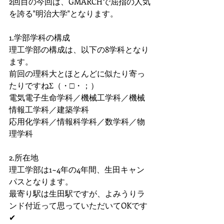
2回目の今回は、GMARCHで屈指の人気
を誇る"明治大学"となります。
1.学部学科の構成
理工学部の構成は、以下の8学科となり
ます。
前回の理科大とほとんどに似たり寄っ
たりですねΣ（・□・；）
電気電子生命学科／機械工学科／機械
情報工学科／建築学科
応用化学科／情報科学科／数学科／物
理学科
2.所在地
理工学部は1~4年の4年間、生田キャン
パスとなります。
最寄り駅は生田駅ですが、よみうりラ
ンド付近って思っていただいてOKです
✔