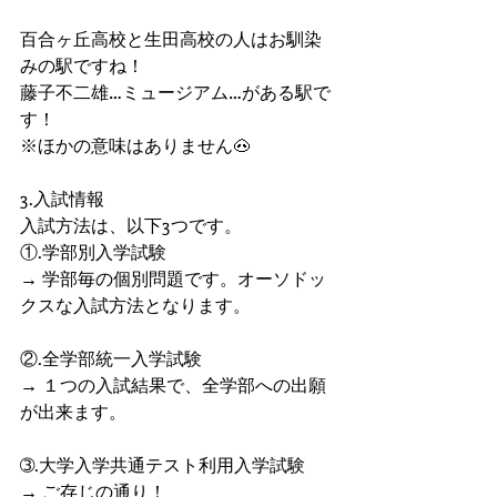
百合ヶ丘高校と生田高校の人はお馴染
みの駅ですね！
藤子不二雄…ミュージアム…がある駅で
す！
※ほかの意味はありません🐽
3.入試情報
入試方法は、以下3つです。
①.学部別入学試験
→ 学部毎の個別問題です。オーソドッ
クスな入試方法となります。
②.全学部統一入学試験
→ １つの入試結果で、全学部への出願
が出来ます。
➂.大学入学共通テスト利用入学試験
→ ご存じの通り！