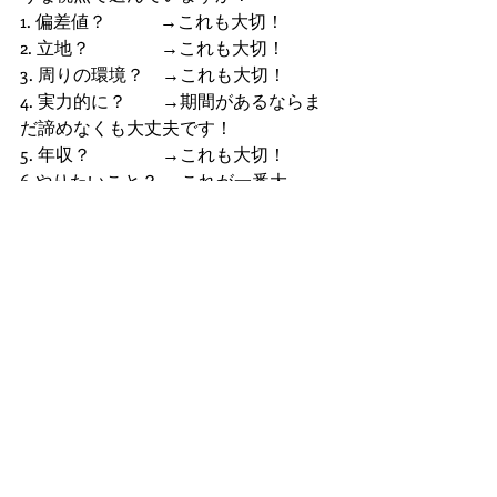
1. 偏差値？　　　→これも大切！
2. 立地？　　　　→これも大切！
3. 周りの環境？　→これも大切！
4. 実力的に？　　→期間があるならま
だ諦めなくも大丈夫です！
5. 年収？　　　　→これも大切！
6.やりたいこと？ →これが一番大
切！！！
Marksでは将来どんな人生を歩みたい
か。を明確にするために目標設定コー
スがあります。
「え、そんなの必要？」と思う方もい
ると思いますが、東大や京大出てもフ
リーターになる人がいます。
その方々が口にするのは「やりたいこ
とがなかった」と聞きます。
高校生の間にやりたいことやキャリア